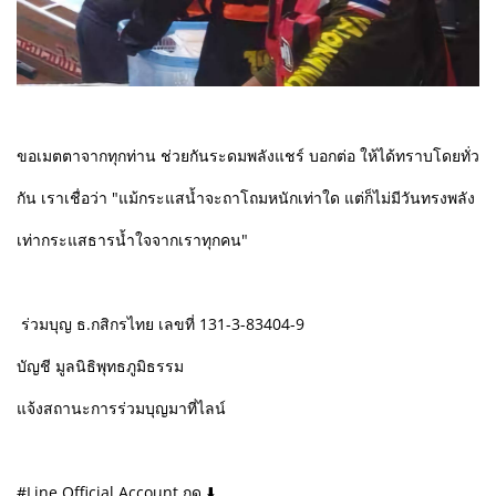
ขอเมตตาจากทุกท่าน ช่วยกันระดมพลังแชร์ บอกต่อ ให้ได้ทราบโดยทั่ว
กัน เราเชื่อว่า "แม้กระแสน้ำจะถาโถมหนักเท่าใด แต่ก็ไม่มีวันทรงพลัง
เท่ากระแสธารน้ำใจจากเราทุกคน"
ร่วมบุญ ธ.กสิกรไทย เลขที่ 131-3-83404-9
บัญชี มูลนิธิพุทธภูมิธรรม
แจ้งสถานะการร่วมบุญมาที่ไลน์
#Line Official Account กด ⬇️