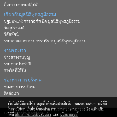
สื่อธรรมะภาคปฏิบัติ
เกี่ยวกับมูลนิธิพุทธภูมิธรรม
ปฐมบทแห่งการก่อกำเนิด มูลนิธิพุทธภูมิธรรม
วัตถุประสงค์
วิสัยทัศน์
รายนามคณะกรรมการบริหารมูลนิธิพุทธภูมิธรรม
งานของเรา
ข่าวสารงานบุญ
รายงานประจำปี
รางวัลที่ได้รับ
ช่องทางการบริจาค
ช่องทางการบริจาค
ติดต่อเรา
เว็บไซต์นี้มีการใช้งานคุกกี้ เพื่อเพิ่มประสิทธิภาพและประสบการณ์ที่ดี
ในการใช้งานเว็บไซต์ของท่าน ท่านสามารถอ่านรายละเอียดเพิ่มเติม
Copy right by bbdf.org
ได้ที่
นโยบายความเป็นส่วนตัว
และ
นโยบายคุกกี้