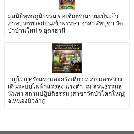
มูลนิธิพุทธภูมิธรรม ขอเชิญชวนร่วมเป็นเจ้า
ภาพบวชพระก่อนเข้าพรรษา-อาสาฬหบูชา วัด
ป่าบ้านใหม่ จ.อุดรธานี
บุญใหญ่ครั้งแรกและครั้งเดียว ถวายแสงสว่าง
เดินระบบไฟฟ้าแรงสูง-แรงต่ำ ณ สวนธรรมสุ
นันทา สถานปฏิบัติธรรม (สาขาวัดป่าโคกใหญ่)
จ.หนองบัวลำภู