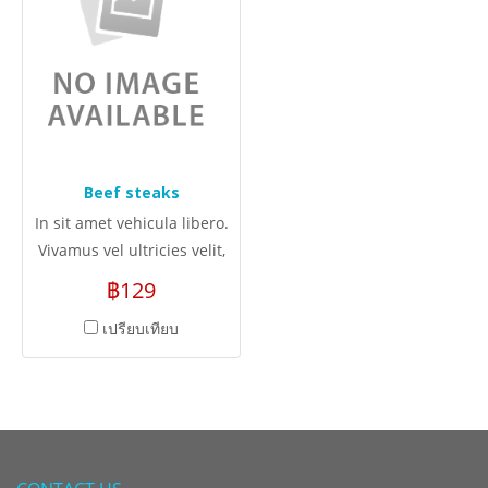
Beef steaks
In sit amet vehicula libero.
Vivamus vel ultricies velit,
sed fringilla elit.
฿129
เปรียบเทียบ