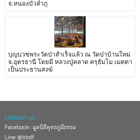
จ.หนองบัวลำภู
บุญบวชพระวัดป่าสำเร็จแล้ว ณ วัดป่าบ้านใหม่
จ.อุดรธานี โดยมี หลวงปู่คลาด ครุธัมโม เมตตา
เป็นประธานสงฆ์
CONTACT US
Facebook :
มูลนิธิพุทธภูมิธรรม
Line:
@bbdf