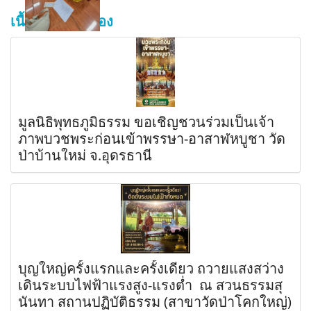
เนื้อหาที่เกี่ยวข้อง
มูลนิธิพุทธภูมิธรรม ขอเชิญชวนร่วมเป็นเจ้า
ภาพบวชพระก่อนเข้าพรรษา-อาสาฬหบูชา วัด
ป่าบ้านใหม่ จ.อุดรธานี
บุญใหญ่ครั้งแรกและครั้งเดียว ถวายแสงสว่าง
เดินระบบไฟฟ้าแรงสูง-แรงต่ำ ณ สวนธรรมสุ
นันทา สถานปฏิบัติธรรม (สาขาวัดป่าโคกใหญ่)