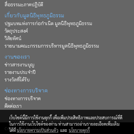
สื่อธรรมะภาคปฏิบัติ
เกี่ยวกับมูลนิธิพุทธภูมิธรรม
ปฐมบทแห่งการก่อกำเนิด มูลนิธิพุทธภูมิธรรม
วัตถุประสงค์
วิสัยทัศน์
รายนามคณะกรรมการบริหารมูลนิธิพุทธภูมิธรรม
งานของเรา
ข่าวสารงานบุญ
รายงานประจำปี
รางวัลที่ได้รับ
ช่องทางการบริจาค
ช่องทางการบริจาค
ติดต่อเรา
เว็บไซต์นี้มีการใช้งานคุกกี้ เพื่อเพิ่มประสิทธิภาพและประสบการณ์ที่ดี
ในการใช้งานเว็บไซต์ของท่าน ท่านสามารถอ่านรายละเอียดเพิ่มเติม
Copy right by bbdf.org
ได้ที่
นโยบายความเป็นส่วนตัว
และ
นโยบายคุกกี้