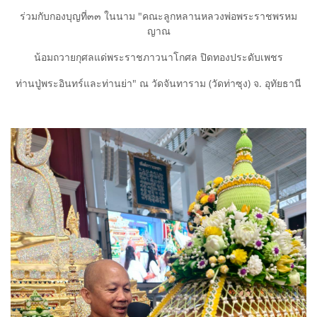
ร่วมกับกองบุญที่๓๓ ในนาม "คณะลูกหลานหลวงพ่อพระราชพรหม
ญาณ
น้อมถวายกุศลแด่พระราชภาวนาโกศล ปิดทองประดับเพชร
ท่านปู่พระอินทร์และท่านย่า" ณ วัดจันทาราม (วัดท่าซุง) จ. อุทัยธานี