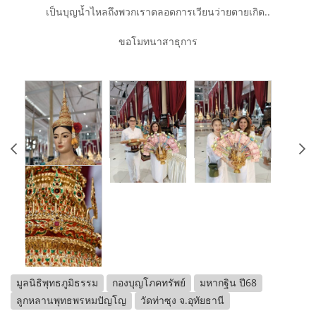
เป็นบุญน้ำไหลถึงพวกเราตลอดการเวียนว่ายตายเกิด..
ขอโมทนาสาธุการ
มูลนิธิพุทธภูมิธรรม
กองบุญโภคทรัพย์
มหากฐิน ปี68
ลูกหลานพุทธพรหมปัญโญ
วัดท่าซุง จ.อุทัยธานี