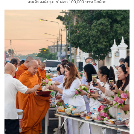
สมเด็จองค์ปฐม ๔ ศอก 100,000 บาท อีกด้วย