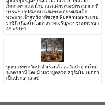
มูลนิธิพุทธภูมิธรรม ร่วมเป็นเจ้าภาพถวาย
ภัตตาหารและน้ำปานะแด่พระสงฆ์พระนวกะ ที่
บรรพชาอุปสมบท เฉลิมพระเกียรติสมเด็จ
พระนางเจ้าสุทธิดาพัชรสุธ พิมลลักษณพระบรม
ราชินี เนื่องในโอกาสทรงเจริญพระชนมพรรษา
48 พรรษา
บุญบวชพระวัดป่าสำเร็จแล้ว ณ วัดป่าบ้านใหม่
จ.อุดรธานี โดยมี หลวงปู่คลาด ครุธัมโม เมตตา
เป็นประธานสงฆ์