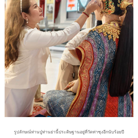
รูปลักษณ์ท่านปู่ท่านย่านี้ประดิษฐานอยู่ที่วัดท่าซุงอีกนับร้อยปี