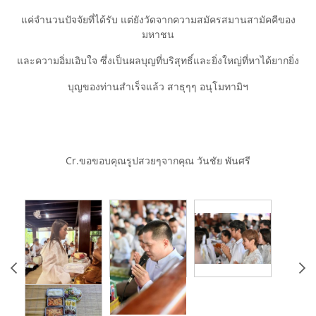
แค่จำนวนปัจจัยที่ได้รับ แต่ยังวัดจากความสมัครสมานสามัคคีของ
มหาชน
และความอิ่มเอิบใจ ซึ่งเป็นผลบุญที่บริสุทธิ์และยิ่งใหญ่ที่หาได้ยากยิ่ง
บุญของท่านสำเร็จแล้ว สาธุๆๆ อนุโมทามิฯ
Cr.ขอขอบคุณรูปสวยๆจากคุณ วันชัย พันศรี