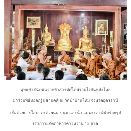
พุทธศาสนิกชนจากทั่วสารทิศได้พร้อมใจกันหลั่งไหล
มาร่วมพิธีทอดกฐินสามัคคี ณ วัดป่าบ้านใหม่ จังหวัดอุดรธานี
​เริ่มด้วยการใส่บาตรด้วยนม ขนม และน้ำ แด่พระสงฆ์นับร้อยรูป
เราถวายภัตตาหารคาวหวาน 13 ถาด