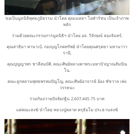
ขอเป็นมูลนิธิพุทธภูมิธรรม นำโดย คุณเมลดา โอฬาร์ชน เป็นเจ้าภาพ
หลัก
ร่วมด้วยคณะกรรมการมูลนิธิฯ นำโดย อจ. วิจักษณ์ สองจันทร์,
คุณสาธิมา ทานาเบ้, กองบุญโภคทรัพย์ นำโดยคุณศรุตยา มหานาวา
รานี,
คุณปุญญาพร ชาลีสมบัติ, คณะศิษย์หลวงตาพระมหาบัวญาณสัมปัณ
โน,
คณะลูกหลานพุทธพรหมปัญโญ, คณะศิษย์อาจารย์ อ้อง ชัชวาล เพ่ง
วรรธนะ
ร่วมกันถวายปัจจัยกฐิน 2,607,445.75 บาท
แด่คณะสงฆ์ นำโดย หลวงปู่คลาด ครุธัมโม ประธานสงฆ์