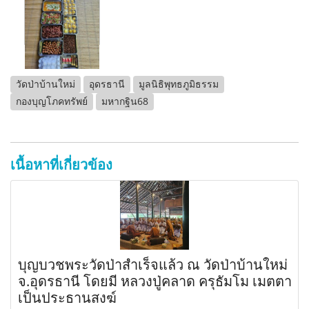
วัดป่าบ้านใหม่
อุดรธานี
มูลนิธิพุทธภูมิธรรม
กองบุญโภคทรัพย์
มหากฐิน68
เนื้อหาที่เกี่ยวข้อง
บุญบวชพระวัดป่าสำเร็จแล้ว ณ วัดป่าบ้านใหม่
จ.อุดรธานี โดยมี หลวงปู่คลาด ครุธัมโม เมตตา
เป็นประธานสงฆ์