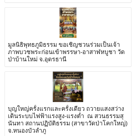
มูลนิธิพุทธภูมิธรรม ขอเชิญชวนร่วมเป็นเจ้า
ภาพบวชพระก่อนเข้าพรรษา-อาสาฬหบูชา วัด
ป่าบ้านใหม่ จ.อุดรธานี
บุญใหญ่ครั้งแรกและครั้งเดียว ถวายแสงสว่าง
เดินระบบไฟฟ้าแรงสูง-แรงต่ำ ณ สวนธรรมสุ
นันทา สถานปฏิบัติธรรม (สาขาวัดป่าโคกใหญ่)
จ.หนองบัวลำภู