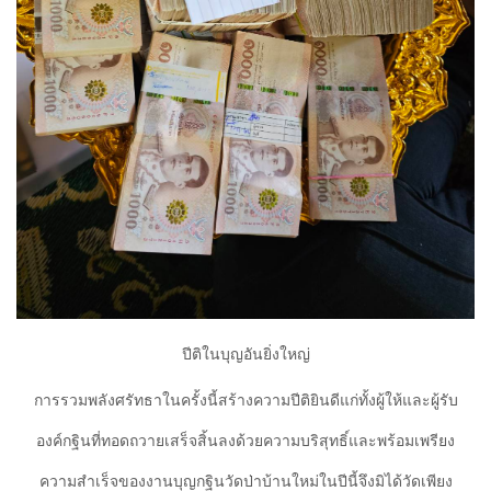
​ปีติในบุญอันยิ่งใหญ่
​การรวมพลังศรัทธาในครั้งนี้สร้างความปีติยินดีแก่ทั้งผู้ให้และผู้รับ
องค์กฐินที่ทอดถวายเสร็จสิ้นลงด้วยความบริสุทธิ์และพร้อมเพรียง
ความสำเร็จของงานบุญกฐินวัดป่าบ้านใหม่ในปีนี้จึงมิได้วัดเพียง